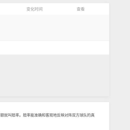
变化时间
查看
数额就叫赔率。赔率能准确和客观地反映对阵双方球队的真