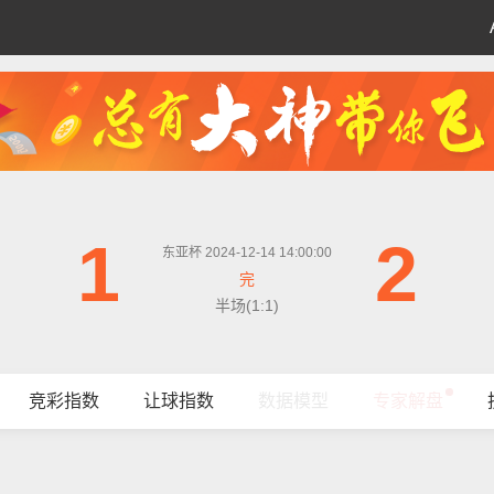
1
2
东亚杯 2024-12-14 14:00:00
完
半场(1:1)
竞彩指数
让球指数
数据模型
专家解盘