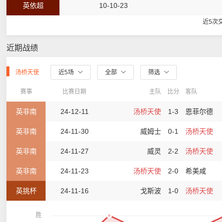
英依超
10-10-23
近5次
近期战绩
汤桥天使
近5场
全部
筛选
赛事
比赛日期
主队
比分
客队
英非南
24-12-11
汤桥天使
1-3
恩菲尔德
英非南
24-11-30
威姆士
0-1
汤桥天使
英非南
24-11-27
威灵
2-2
汤桥天使
英非南
24-11-23
汤桥天使
2-0
希美咸
英挑杯
24-11-16
戈斯波
1-0
汤桥天使
胜