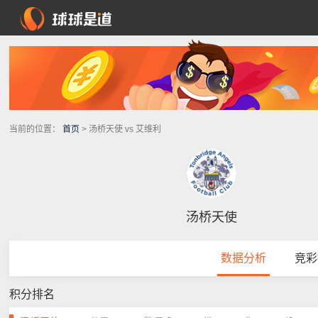
当前的位置：
首页
> 汤桥天使 vs 艾维利
汤桥天使
数据分析
竞彩
积分排名