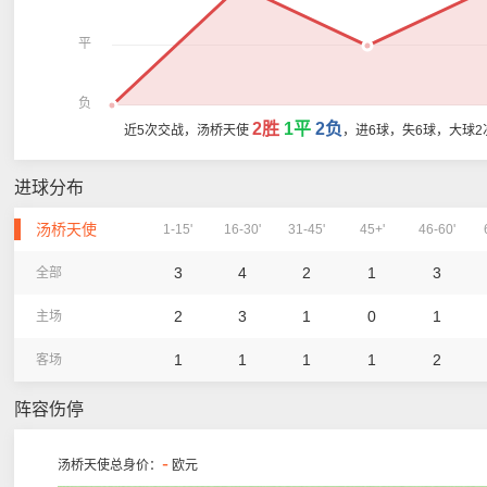
平
负
2胜
1平
2负
近5次交战，汤桥天使
，进6球，失6球，大球2
进球分布
汤桥天使
1-15'
16-30'
31-45'
45+'
46-60'
3
4
2
1
3
全部
2
3
1
0
1
主场
1
1
1
1
2
客场
阵容伤停
-
汤桥天使总身价：
欧元