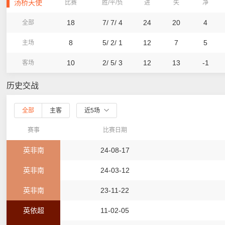
汤桥天使
比赛
胜/平/负
进
失
净
18
7/ 7/ 4
24
20
4
全部
8
5/ 2/ 1
12
7
5
主场
10
2/ 5/ 3
12
13
-1
客场
历史交战
全部
主客
近5场
赛事
比赛日期
英非南
24-08-17
英非南
24-03-12
英非南
23-11-22
英依超
11-02-05