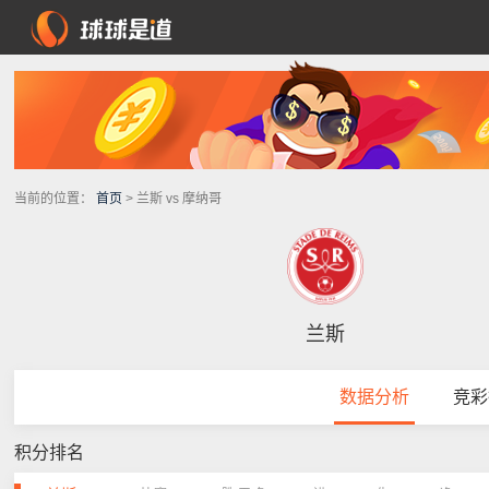
当前的位置：
首页
> 兰斯 vs 摩纳哥
兰斯
数据分析
竞彩
积分排名